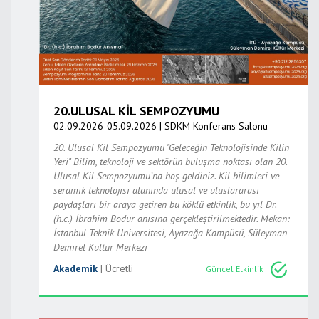
20.ULUSAL KİL SEMPOZYUMU
02.09.2026-05.09.2026 | SDKM Konferans Salonu
20. Ulusal Kil Sempozyumu "Geleceğin Teknolojisinde Kilin
Yeri" Bilim, teknoloji ve sektörün buluşma noktası olan 20.
Ulusal Kil Sempozyumu’na hoş geldiniz. Kil bilimleri ve
seramik teknolojisi alanında ulusal ve uluslararası
paydaşları bir araya getiren bu köklü etkinlik, bu yıl Dr.
(h.c.) İbrahim Bodur anısına gerçekleştirilmektedir. Mekan:
İstanbul Teknik Üniversitesi, Ayazağa Kampüsü, Süleyman
Demirel Kültür Merkezi
Akademik
| Ücretli
Güncel Etkinlik