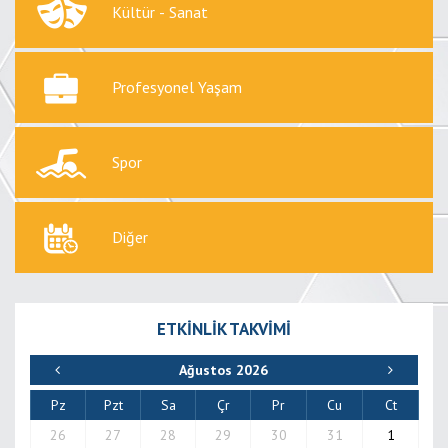
ETKİNLİK TAKVİMİ
Ağustos 2026
Pz
Pzt
Sa
Çr
Pr
Cu
Ct
26
27
28
29
30
31
1